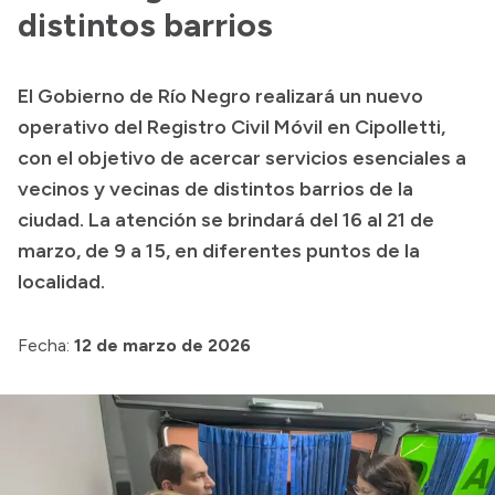
Delegaciones
distintos barrios
Normativa
El Gobierno de Río Negro realizará un nuevo
operativo del Registro Civil Móvil en Cipolletti,
Accesos directos
con el objetivo de acercar servicios esenciales a
vecinos y vecinas de distintos barrios de la
SIU GUARANÍ
ciudad. La atención se brindará del 16 al 21 de
SECUNDARIO
marzo, de 9 a 15, en diferentes puntos de la
TECNICATURAS
localidad.
CAPACITACIONES
Fecha:
12 de marzo de 2026