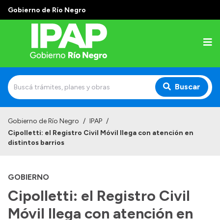
Gobierno de Río Negro
Buscar
Inicio
Gobierno de Río Negro
/
IPAP
/
Cipolletti: el Registro Civil Móvil llega con atención en
Institucional
distintos barrios
El IPAP
GOBIERNO
Autoridades
Cipolletti: el Registro Civil
Alumnos
Móvil llega con atención en
Docentes y Capacitadores