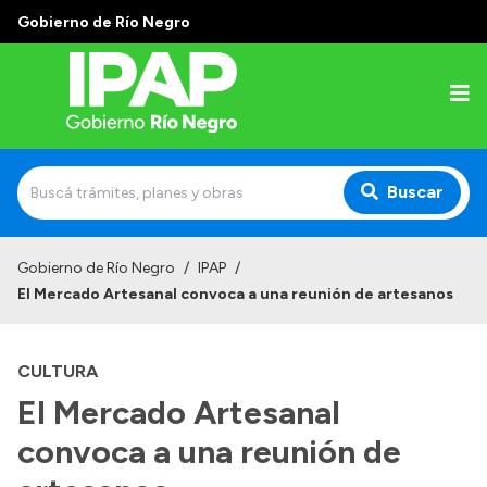
Gobierno de Río Negro
Buscar
Inicio
Gobierno de Río Negro
/
IPAP
/
El Mercado Artesanal convoca a una reunión de artesanos
Institucional
El IPAP
CULTURA
Autoridades
El Mercado Artesanal
Alumnos
convoca a una reunión de
Docentes y Capacitadores