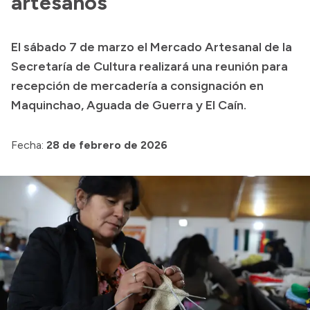
artesanos
Delegaciones
Normativa
El sábado 7 de marzo el Mercado Artesanal de la
Secretaría de Cultura realizará una reunión para
recepción de mercadería a consignación en
Accesos directos
Maquinchao, Aguada de Guerra y El Caín.
SIU GUARANÍ
SECUNDARIO
Fecha:
28 de febrero de 2026
TECNICATURAS
CAPACITACIONES