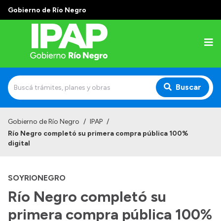
Gobierno de Río Negro
Buscar
Inicio
Gobierno de Río Negro
/
IPAP
/
Río Negro completó su primera compra pública 100%
Institucional
digital
El IPAP
SOYRIONEGRO
Autoridades
Río Negro completó su
Alumnos
primera compra pública 100%
Docentes y Capacitadores