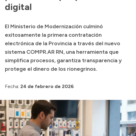
Delegaciones
digital
Normativa
El Ministerio de Modernización culminó
exitosamente la primera contratación
Accesos directos
electrónica de la Provincia a través del nuevo
sistema COMPR.AR RN, una herramienta que
SIU GUARANÍ
simplifica procesos, garantiza transparencia y
SECUNDARIO
protege el dinero de los rionegrinos.
TECNICATURAS
CAPACITACIONES
Fecha:
24 de febrero de 2026