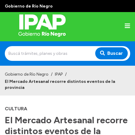
Gobierno de Río Negro
Buscar
Inicio
Gobierno de Río Negro
/
IPAP
/
El Mercado Artesanal recorre distintos eventos de la
Institucional
provincia
El IPAP
CULTURA
Autoridades
El Mercado Artesanal recorre
Alumnos
distintos eventos de la
Docentes y Capacitadores