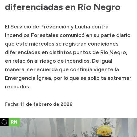
Delegaciones
diferenciadas en Río Negro
Normativa
El Servicio de Prevención y Lucha contra
Incendios Forestales comunicó en su parte diario
Accesos directos
que este miércoles se registran condiciones
diferenciadas en distintos puntos de Río Negro,
SIU GUARANÍ
en relación al riesgo de incendios. De igual
SECUNDARIO
manera, se recuerda que continúa vigente la
TECNICATURAS
Emergencia Ígnea, por lo que se solicita extremar
CAPACITACIONES
recaudos.
Fecha:
11 de febrero de 2026