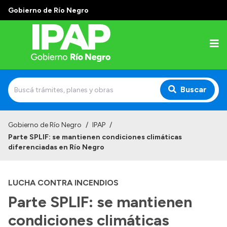
Gobierno de Río Negro
Buscar
Inicio
Gobierno de Río Negro
/
IPAP
/
Parte SPLIF: se mantienen condiciones climáticas
Institucional
diferenciadas en Río Negro
El IPAP
LUCHA CONTRA INCENDIOS
Autoridades
Parte SPLIF: se mantienen
Alumnos
condiciones climáticas
Docentes y Capacitadores