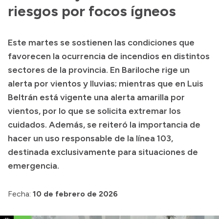
Delegaciones
riesgos por focos ígneos
Normativa
Este martes se sostienen las condiciones que
favorecen la ocurrencia de incendios en distintos
Accesos directos
sectores de la provincia. En Bariloche rige un
alerta por vientos y lluvias; mientras que en Luis
SIU GUARANÍ
Beltrán está vigente una alerta amarilla por
SECUNDARIO
vientos, por lo que se solicita extremar los
TECNICATURAS
cuidados. Además, se reiteró la importancia de
CAPACITACIONES
hacer un uso responsable de la línea 103,
destinada exclusivamente para situaciones de
emergencia.
Fecha:
10 de febrero de 2026