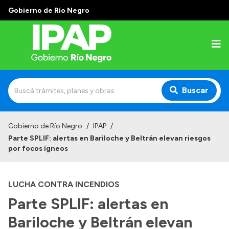
Gobierno de Río Negro
Buscar
Inicio
Gobierno de Río Negro
/
IPAP
/
Parte SPLIF: alertas en Bariloche y Beltrán elevan riesgos
Institucional
por focos ígneos
El IPAP
LUCHA CONTRA INCENDIOS
Autoridades
Parte SPLIF: alertas en
Alumnos
Bariloche y Beltrán elevan
Docentes y Capacitadores