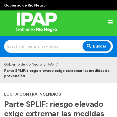
Gobierno de Río Negro
Buscar
Inicio
Gobierno de Río Negro
/
IPAP
/
Parte SPLIF: riesgo elevado exige extremar las medidas de
Institucional
prevención
El IPAP
LUCHA CONTRA INCENDIOS
Autoridades
Parte SPLIF: riesgo elevado
Alumnos
exige extremar las medidas
Docentes y Capacitadores