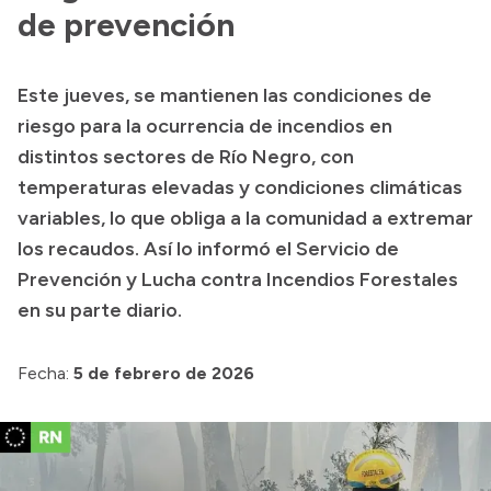
Delegaciones
de prevención
Normativa
Este jueves, se mantienen las condiciones de
riesgo para la ocurrencia de incendios en
Accesos directos
distintos sectores de Río Negro, con
temperaturas elevadas y condiciones climáticas
SIU GUARANÍ
variables, lo que obliga a la comunidad a extremar
SECUNDARIO
los recaudos. Así lo informó el Servicio de
TECNICATURAS
Prevención y Lucha contra Incendios Forestales
CAPACITACIONES
en su parte diario.
Fecha:
5 de febrero de 2026