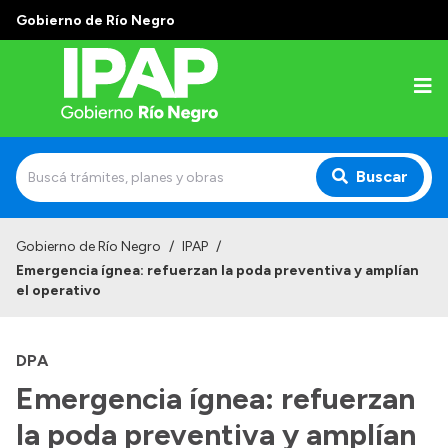
Gobierno de Río Negro
Buscar
Inicio
Gobierno de Río Negro
/
IPAP
/
Emergencia ígnea: refuerzan la poda preventiva y amplían
Institucional
el operativo
El IPAP
DPA
Autoridades
Emergencia ígnea: refuerzan
Alumnos
la poda preventiva y amplían
Docentes y Capacitadores