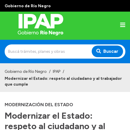
Gobierno de Río Negro
Buscar
Inicio
Gobierno de Río Negro
/
IPAP
/
Modernizar el Estado: respeto al ciudadano y al trabajador
Institucional
que cumple
El IPAP
MODERNIZACIÓN DEL ESTADO
Autoridades
Modernizar el Estado:
Alumnos
respeto al ciudadano y al
Docentes y Capacitadores