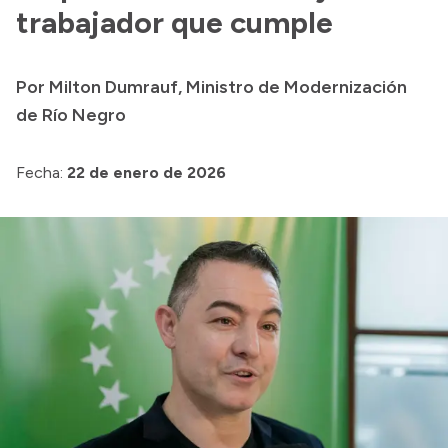
Delegaciones
trabajador que cumple
Normativa
Por Milton Dumrauf, Ministro de Modernización
de Río Negro
Accesos directos
SIU GUARANÍ
Fecha:
22 de enero de 2026
SECUNDARIO
TECNICATURAS
CAPACITACIONES