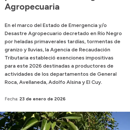
Delegaciones
Agropecuaria
Normativa
En el marco del Estado de Emergencia y/o
Desastre Agropecuario decretado en Río Negro
Accesos directos
por heladas primaverales tardías, tormentas de
granizo y lluvias, la Agencia de Recaudación
SIU GUARANÍ
Tributaria estableció exenciones impositivas
SECUNDARIO
para este 2026 destinadas a productores de
TECNICATURAS
actividades de los departamentos de General
CAPACITACIONES
Roca, Avellaneda, Adolfo Alsina y El Cuy.
Fecha:
23 de enero de 2026