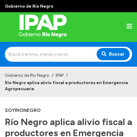
Gobierno de Río Negro
Buscar
Inicio
Gobierno de Río Negro
/
IPAP
/
Río Negro aplica alivio fiscal a productores en Emergencia
Institucional
Agropecuaria
El IPAP
SOYRIONEGRO
Autoridades
Río Negro aplica alivio fiscal a
Alumnos
productores en Emergencia
Docentes y Capacitadores