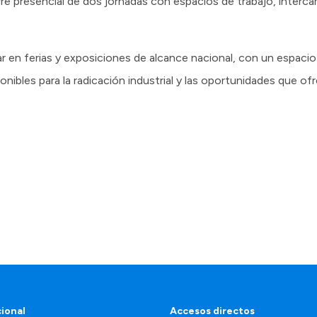
rre presencial de dos jornadas con espacios de trabajo, interc
par en ferias y exposiciones de alcance nacional, con un espacio
ponibles para la radicación industrial y las oportunidades que o
cional
Accesos directos