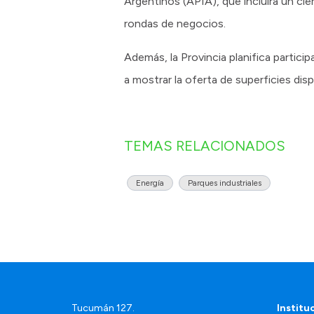
Argentinos (APIA), que incluirá un cie
rondas de negocios.
Además, la Provincia planifica partici
a mostrar la oferta de superficies dis
TEMAS RELACIONADOS
Energía
Parques industriales
Tucumán 127.
Institu