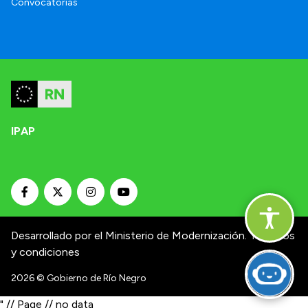
Convocatorias
IPAP
Desarrollado por el Ministerio de Modernización.
Términos
y condiciones
2026
© Gobierno de Río Negro
" // Page // no data