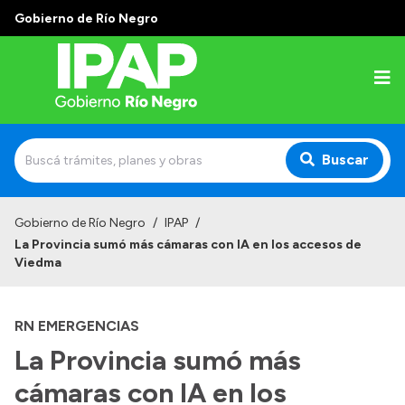
Gobierno de Río Negro
Buscar
Inicio
Gobierno de Río Negro
/
IPAP
/
La Provincia sumó más cámaras con IA en los accesos de
Institucional
Viedma
El IPAP
RN EMERGENCIAS
Autoridades
La Provincia sumó más
Alumnos
cámaras con IA en los
Docentes y Capacitadores