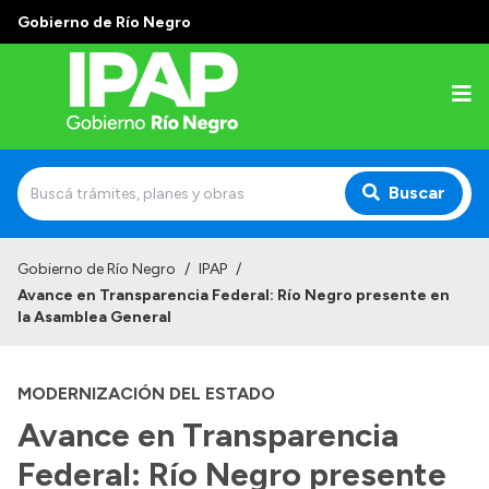
Gobierno de Río Negro
Buscar
Inicio
Gobierno de Río Negro
/
IPAP
/
Avance en Transparencia Federal: Río Negro presente en
Institucional
la Asamblea General
El IPAP
MODERNIZACIÓN DEL ESTADO
Autoridades
Avance en Transparencia
Alumnos
Federal: Río Negro presente
Docentes y Capacitadores