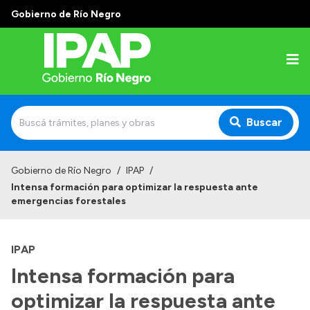
Gobierno de Río Negro
Buscar
Inicio
Gobierno de Río Negro
/
IPAP
/
Intensa formación para optimizar la respuesta ante
Institucional
emergencias forestales
El IPAP
IPAP
Autoridades
Intensa formación para
Alumnos
optimizar la respuesta ante
Docentes y Capacitadores