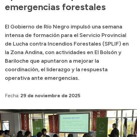
Delegaciones
emergencias forestales
Normativa
El Gobierno de Río Negro impulsó una semana
intensa de formación para el Servicio Provincial
Accesos directos
de Lucha contra Incendios Forestales (SPLIF) en
la Zona Andina, con actividades en El Bolsón y
SIU GUARANÍ
Bariloche que apuntaron a mejorar la
SECUNDARIO
coordinación, el liderazgo y la respuesta
TECNICATURAS
operativa ante emergencias.
CAPACITACIONES
Fecha:
29 de noviembre de 2025