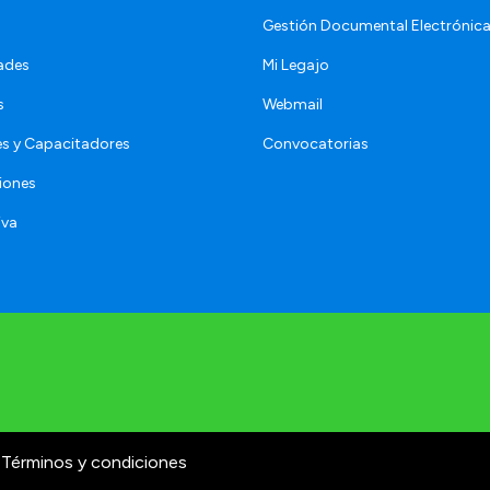
Gestión Documental Electrónic
ades
Mi Legajo
s
Webmail
s y Capacitadores
Convocatorias
iones
iva
Términos y condiciones