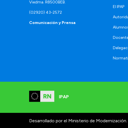
Viedma. R8500BEB.
El IPAP
(02920) 43-2572
Autorid
Comunicación y Prensa
Alumno
Docente
Delegac
Normat
IPAP
Desarrollado por el Ministerio de Modernización.