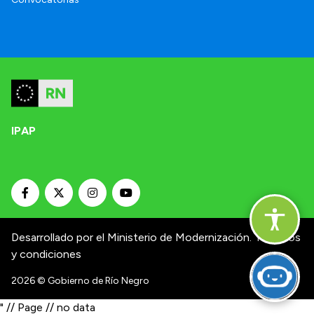
IPAP
Desarrollado por el Ministerio de Modernización.
Términos
y condiciones
2026
© Gobierno de Río Negro
" // Page // no data