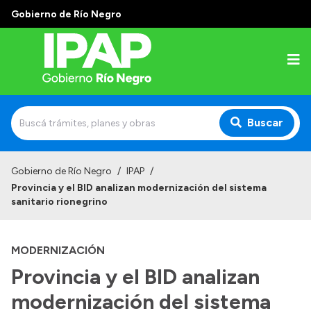
Gobierno de Río Negro
Buscar
Inicio
Gobierno de Río Negro
/
IPAP
/
Provincia y el BID analizan modernización del sistema
Institucional
sanitario rionegrino
El IPAP
MODERNIZACIÓN
Autoridades
Provincia y el BID analizan
Alumnos
modernización del sistema
Docentes y Capacitadores