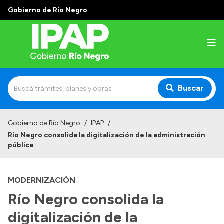
Gobierno de Río Negro
Buscar
Inicio
Gobierno de Río Negro
/
IPAP
/
Río Negro consolida la digitalización de la administración
Institucional
pública
El IPAP
MODERNIZACIÓN
Autoridades
Río Negro consolida la
Alumnos
digitalización de la
Docentes y Capacitadores