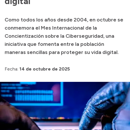
digital
Delegaciones
Normativa
Como todos los años desde 2004, en octubre se
conmemora el Mes Internacional de la
Concientización sobre la Ciberseguridad, una
Accesos directos
iniciativa que fomenta entre la población
SIU GUARANÍ
maneras sencillas para proteger su vida digital.
SECUNDARIO
TECNICATURAS
Fecha:
14 de octubre de 2025
CAPACITACIONES