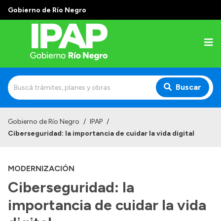
Gobierno de Río Negro
Buscar
Inicio
Gobierno de Río Negro
/
IPAP
/
Ciberseguridad: la importancia de cuidar la vida digital
Institucional
El IPAP
MODERNIZACIÓN
Autoridades
Ciberseguridad: la
Alumnos
importancia de cuidar la vida
Docentes y Capacitadores