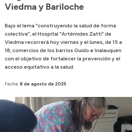
Delegaciones
Viedma y Bariloche
Normativa
Bajo el lema "construyendo la salud de forma
colectiva", el Hospital "Artémides Zatti" de
Accesos directos
Viedma recorrerá hoy viernes y el lunes, de 15 a
18, comercios de los barrios Guido e Inalauquen
SIU GUARANÍ
con el objetivo de fortalecer la prevención y el
SECUNDARIO
acceso equitativo a la salud.
TECNICATURAS
CAPACITACIONES
Fecha:
8 de agosto de 2025