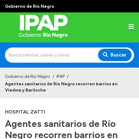
Gobierno de Río Negro
Buscar
Inicio
Gobierno de Río Negro
/
IPAP
/
Agentes sanitarios de Río Negro recorren barrios en
Institucional
Viedma y Bariloche
El IPAP
HOSPITAL ZATTI
Autoridades
Agentes sanitarios de Río
Alumnos
Negro recorren barrios en
Docentes y Capacitadores