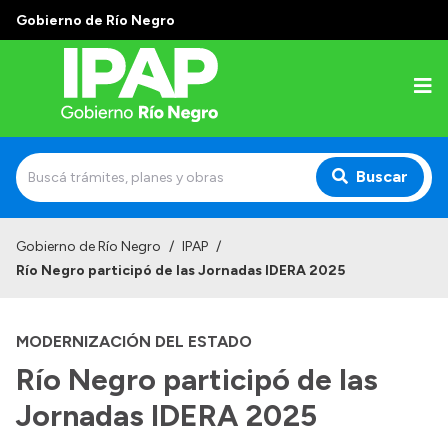
Gobierno de Río Negro
Buscar
Inicio
Gobierno de Río Negro
/
IPAP
/
Río Negro participó de las Jornadas IDERA 2025
Institucional
El IPAP
MODERNIZACIÓN DEL ESTADO
Autoridades
Río Negro participó de las
Alumnos
Jornadas IDERA 2025
Docentes y Capacitadores