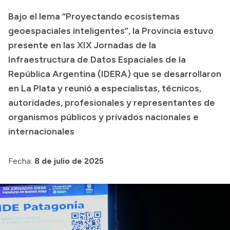
Delegaciones
Bajo el lema “Proyectando ecosistemas
Normativa
geoespaciales inteligentes”, la Provincia estuvo
presente en las XIX Jornadas de la
Infraestructura de Datos Espaciales de la
Accesos directos
República Argentina (IDERA) que se desarrollaron
en La Plata y reunió a especialistas, técnicos,
SIU GUARANÍ
autoridades, profesionales y representantes de
SECUNDARIO
organismos públicos y privados nacionales e
TECNICATURAS
internacionales
CAPACITACIONES
Fecha:
8 de julio de 2025