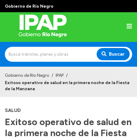
Gobierno de Río Negro
Buscar
Inicio
Gobierno de Río Negro
/
IPAP
/
Exitoso operativo de salud en la primera noche de la Fiesta
Institucional
de la Manzana
El IPAP
SALUD
Autoridades
Exitoso operativo de salud en
Alumnos
la primera noche de la Fiesta
Docentes y Capacitadores