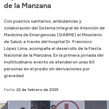
Delegaciones
de la Manzana
Normativa
Con puestos sanitarios, ambulancias y
colaboración del Sistema Integral de Atención de
Accesos directos
Medicina de Emergencias (SIARME) el Ministerio
de Salud, a través del hospital Dr. Francisco
SIU GUARANÍ
López Lima, acompaña el desarrollo de la Fiesta
SECUNDARIO
Nacional de la Manzana. En la primera jornada del
TECNICATURAS
multitudinario evento se atendieron unas 60
CAPACITACIONES
personas en el predio sin derivaciones por
gravedad.
Fecha:
22 de febrero de 2025