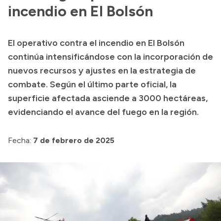
Delegaciones
incendio en El Bolsón
Normativa
El operativo contra el incendio en El Bolsón
continúa intensificándose con la incorporación de
Accesos directos
nuevos recursos y ajustes en la estrategia de
combate. Según el último parte oficial, la
SIU GUARANÍ
superficie afectada asciende a 3000 hectáreas,
SECUNDARIO
evidenciando el avance del fuego en la región.
TECNICATURAS
CAPACITACIONES
Fecha:
7 de febrero de 2025