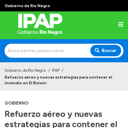
Gobierno de Río Negro
Buscar
Inicio
Gobierno de Río Negro
/
IPAP
/
Refuerzo aéreo y nuevas estrategias para contener el
Institucional
incendio en El Bolsón
El IPAP
GOBIERNO
Autoridades
Refuerzo aéreo y nuevas
Alumnos
estrategias para contener el
Docentes y Capacitadores