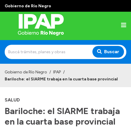
Gobierno de Río Negro
Buscar
Inicio
Gobierno de Río Negro
/
IPAP
/
Bariloche: el SIARME trabaja en la cuarta base provincial
Institucional
El IPAP
SALUD
Autoridades
Bariloche: el SIARME trabaja
Alumnos
en la cuarta base provincial
Docentes y Capacitadores