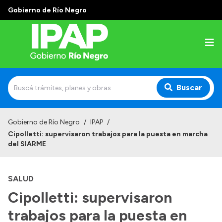
Gobierno de Río Negro
Buscar
Inicio
Gobierno de Río Negro
/
IPAP
/
Cipolletti: supervisaron trabajos para la puesta en marcha
Institucional
del SIARME
El IPAP
SALUD
Autoridades
Cipolletti: supervisaron
Alumnos
trabajos para la puesta en
Docentes y Capacitadores