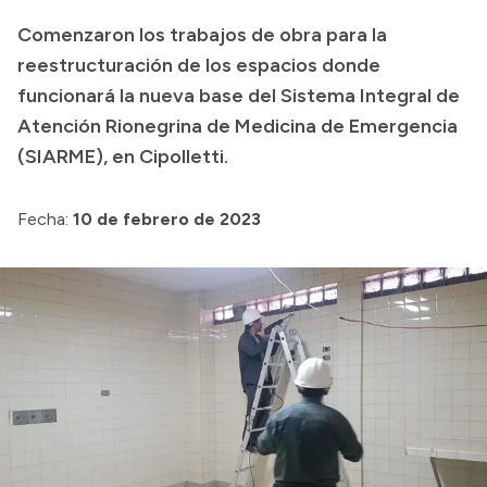
Delegaciones
Comenzaron los trabajos de obra para la
Normativa
reestructuración de los espacios donde
funcionará la nueva base del Sistema Integral de
Atención Rionegrina de Medicina de Emergencia
Accesos directos
(SIARME), en Cipolletti.
SIU GUARANÍ
Fecha:
10 de febrero de 2023
SECUNDARIO
TECNICATURAS
CAPACITACIONES