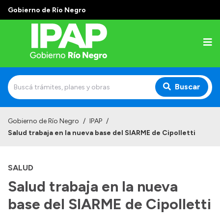
Gobierno de Río Negro
Buscar
Inicio
Gobierno de Río Negro
/
IPAP
/
Salud trabaja en la nueva base del SIARME de Cipolletti
Institucional
El IPAP
SALUD
Autoridades
Salud trabaja en la nueva
Alumnos
base del SIARME de Cipolletti
Docentes y Capacitadores