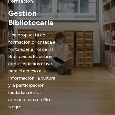
Formación
Delegaciones
Normativa
Gestión
Bibliotecaria
Accesos directos
Una propuesta de
formación orientada a
SIU GUARANÍ
fortalecer el rol de las
SECUNDARIO
Bibliotecas Populares
TECNICATURAS
como espacios clave
CAPACITACIONES
para el acceso a la
información, la cultura
y la participación
ciudadana en las
comunidades de Río
Negro.