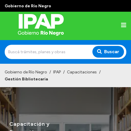
Gobierno de Río Negro
Buscar
Inicio
Gobierno de Río Negro
/
IPAP
/
Capacitaciones
/
Gestión Bibliotecaria
Institucional
El IPAP
Autoridades
Alumnos
Capacitación y
Docentes y Capacitadores