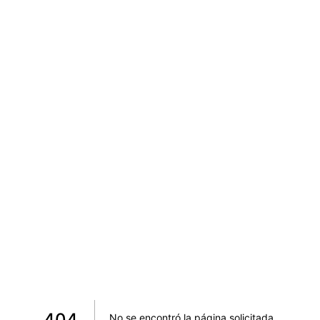
404
No se encontró la página solicitada
.