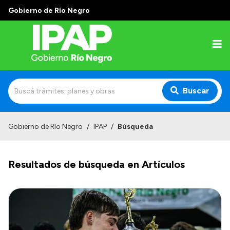
Gobierno de Río Negro
Buscar
Inicio
Gobierno de Río Negro
/
IPAP
/
Búsqueda
Institucional
Resultados de búsqueda en Artículos
El IPAP
Autoridades
Alumnos
Docentes y Capacitadores