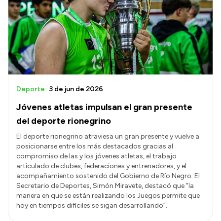
Delegaciones
Normativa
Accesos directos
SIU GUARANÍ
Deporte
3 de jun de 2026
SECUNDARIO
Jóvenes atletas impulsan el gran presente
TECNICATURAS
del deporte rionegrino
CAPACITACIONES
El deporte rionegrino atraviesa un gran presente y vuelve a
posicionarse entre los más destacados gracias al
compromiso de las y los jóvenes atletas, el trabajo
articulado de clubes, federaciones y entrenadores, y el
acompañamiento sostenido del Gobierno de Río Negro. El
Secretario de Deportes, Simón Miravete, destacó que “la
manera en que se están realizando los Juegos permite que
hoy en tiempos difíciles se sigan desarrollando”.