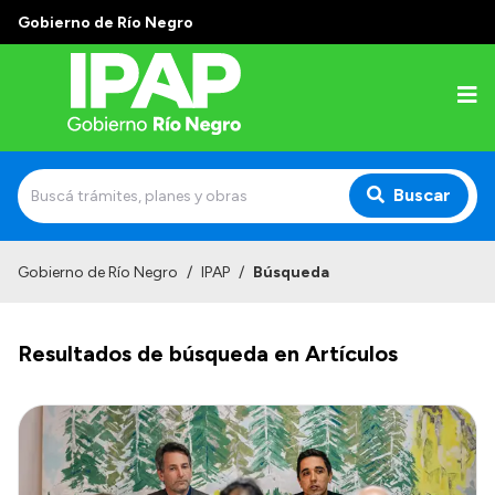
Gobierno de Río Negro
Buscar
Inicio
Gobierno de Río Negro
/
IPAP
/
Búsqueda
Institucional
Resultados de búsqueda en Artículos
El IPAP
Autoridades
Alumnos
Docentes y Capacitadores