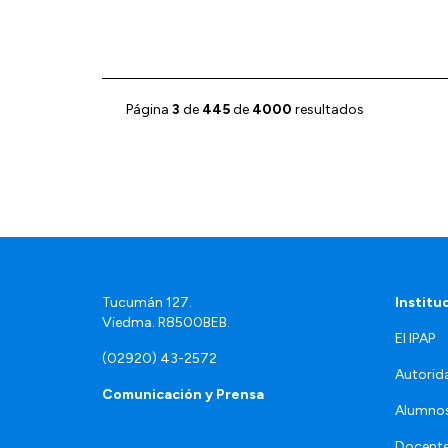
Página
3
de
445
de
4000
resultados
Tucumán 127.
Institu
Viedma. R8500BEB.
El IPAP
(02920) 43-2572
Autorid
Comunicación y Prensa
Alumno
Docente