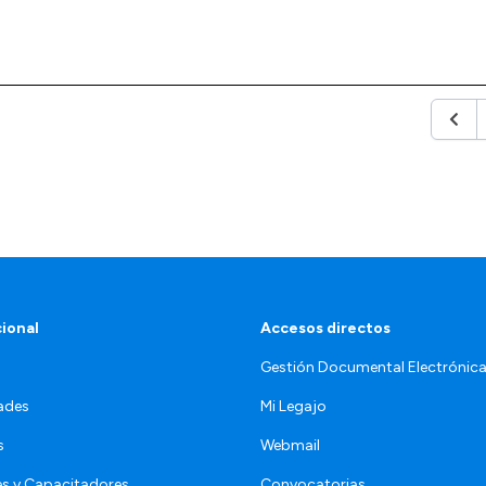
Anter
cional
Accesos directos
Gestión Documental Electrónic
ades
Mi Legajo
s
Webmail
s y Capacitadores
Convocatorias