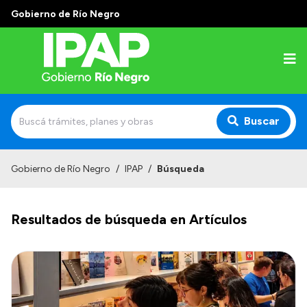
Gobierno de Río Negro
Buscar
Inicio
Gobierno de Río Negro
/
IPAP
/
Búsqueda
Institucional
Resultados de búsqueda en Artículos
El IPAP
Autoridades
Alumnos
Docentes y Capacitadores