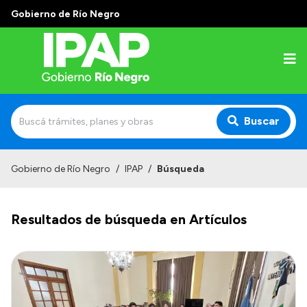
Gobierno de Río Negro
Buscar
Inicio
Gobierno de Río Negro
/
IPAP
/
Búsqueda
Institucional
Resultados de búsqueda en Artículos
El IPAP
Autoridades
Alumnos
Docentes y Capacitadores