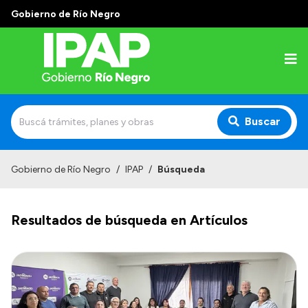
Gobierno de Río Negro
Buscar
Inicio
Gobierno de Río Negro
/
IPAP
/
Búsqueda
Institucional
Resultados de búsqueda en Artículos
El IPAP
Autoridades
Alumnos
Docentes y Capacitadores