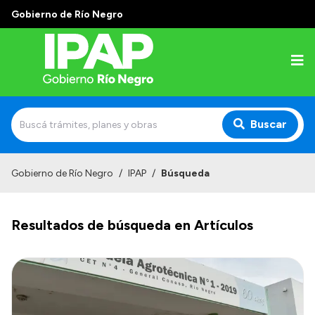
Gobierno de Río Negro
Buscar
Inicio
Gobierno de Río Negro
/
IPAP
/
Búsqueda
Institucional
Resultados de búsqueda en Artículos
El IPAP
Autoridades
Alumnos
Docentes y Capacitadores