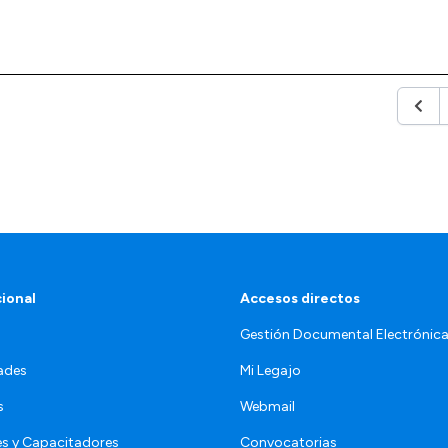
Anter
cional
Accesos directos
Gestión Documental Electrónic
ades
Mi Legajo
s
Webmail
s y Capacitadores
Convocatorias