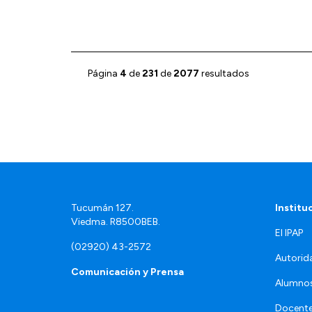
Página
4
de
231
de
2077
resultados
Tucumán 127.
Institu
Viedma. R8500BEB.
El IPAP
(02920) 43-2572
Autorid
Comunicación y Prensa
Alumno
Docente