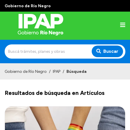
Gobierno de Río Negro
Buscar
Inicio
Gobierno de Río Negro
/
IPAP
/
Búsqueda
Institucional
Resultados de búsqueda en Artículos
El IPAP
Autoridades
Alumnos
Docentes y Capacitadores