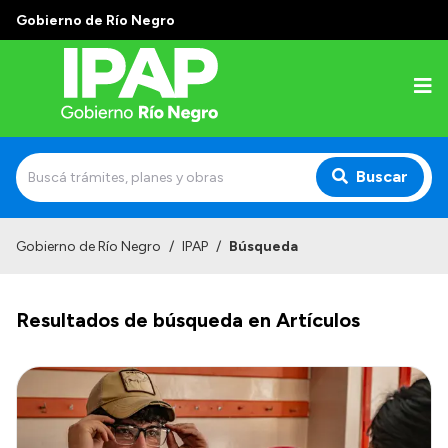
Gobierno de Río Negro
Buscar
Inicio
Gobierno de Río Negro
/
IPAP
/
Búsqueda
Institucional
Resultados de búsqueda en Artículos
El IPAP
Autoridades
Alumnos
Docentes y Capacitadores