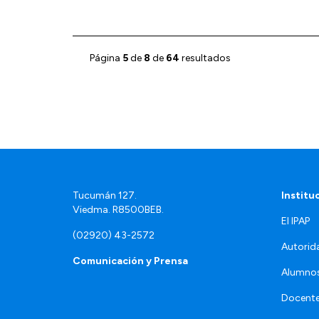
Página
5
de
8
de
64
resultados
Tucumán 127.
Institu
Viedma. R8500BEB.
El IPAP
(02920) 43-2572
Autorid
Comunicación y Prensa
Alumno
Docente