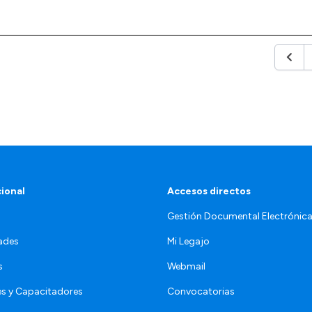
Anter
cional
Accesos directos
Gestión Documental Electrónic
ades
Mi Legajo
s
Webmail
s y Capacitadores
Convocatorias