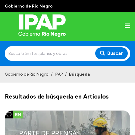
Gobierno de Río Negro
Buscar
Inicio
Gobierno de Río Negro
/
IPAP
/
Búsqueda
Institucional
Resultados de búsqueda en Artículos
El IPAP
Autoridades
Alumnos
Docentes y Capacitadores