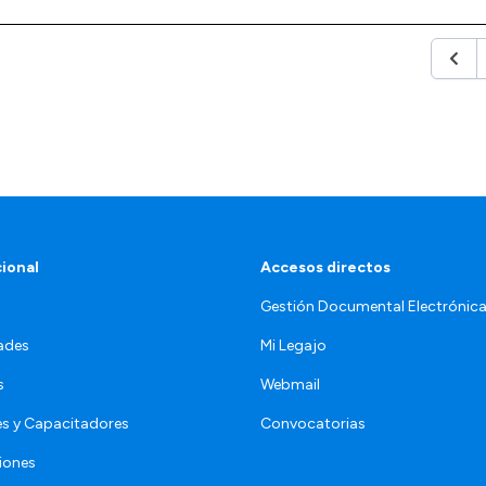
Anter
cional
Accesos directos
Gestión Documental Electrónic
ades
Mi Legajo
s
Webmail
s y Capacitadores
Convocatorias
iones