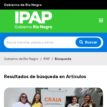
Gobierno de Río Negro
Buscar
Inicio
Gobierno de Río Negro
/
IPAP
/
Búsqueda
Institucional
Resultados de búsqueda en Artículos
El IPAP
Autoridades
Alumnos
Docentes y Capacitadores