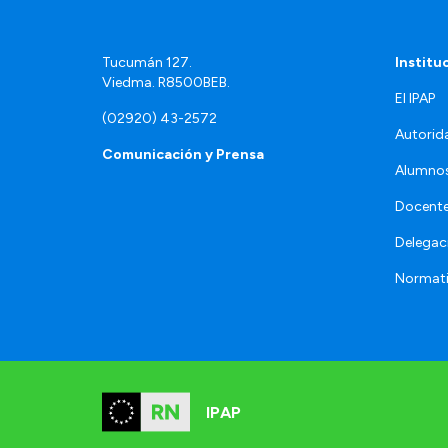
Tucumán 127.
Institu
Viedma. R8500BEB.
El IPAP
(02920) 43-2572
Autorid
Comunicación y Prensa
Alumno
Docente
Delegac
Normat
IPAP