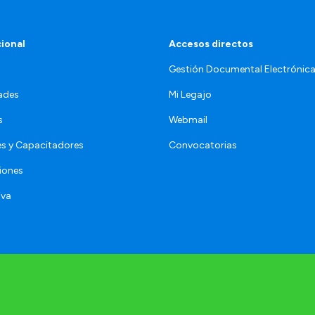
cional
Accesos directos
Gestión Documental Electrónic
ades
Mi Legajo
s
Webmail
s y Capacitadores
Convocatorias
iones
iva