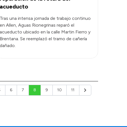
acueducto
Tras una intensa jornada de trabajo continuo
en Allen, Aguas Rionegrinas reparó el
acueducto ubicado en la calle Martin Fierro y
Brentana. Se reemplazó el tramo de cañería
dañado.
5
6
7
8
9
10
11
r
Siguiente