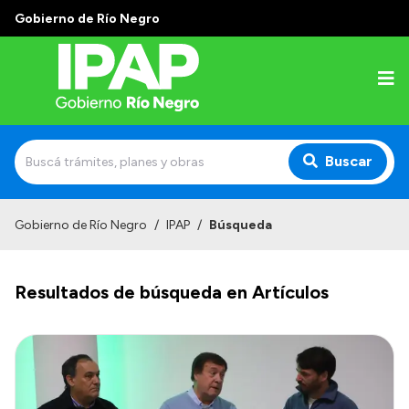
Gobierno de Río Negro
Buscar
Inicio
Gobierno de Río Negro
/
IPAP
/
Búsqueda
Institucional
Resultados de búsqueda en Artículos
El IPAP
Autoridades
Alumnos
Docentes y Capacitadores