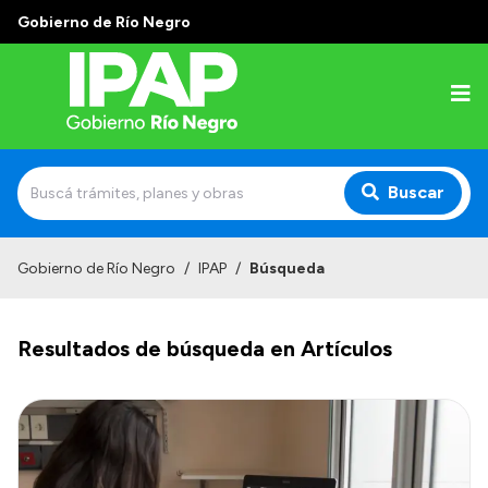
Gobierno de Río Negro
Buscar
Inicio
Gobierno de Río Negro
/
IPAP
/
Búsqueda
Institucional
Resultados de búsqueda en Artículos
El IPAP
Autoridades
Alumnos
Docentes y Capacitadores