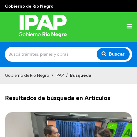
Gobierno de Río Negro
Buscar
Inicio
Gobierno de Río Negro
/
IPAP
/
Búsqueda
Institucional
Resultados de búsqueda en Artículos
El IPAP
Autoridades
Alumnos
Docentes y Capacitadores