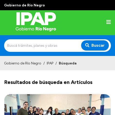
Gobierno de Río Negro
Buscar
Inicio
Gobierno de Río Negro
/
IPAP
/
Búsqueda
Institucional
Resultados de búsqueda en Artículos
El IPAP
Autoridades
Alumnos
Docentes y Capacitadores