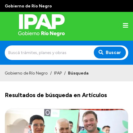
Gobierno de Río Negro
Buscar
Inicio
Gobierno de Río Negro
/
IPAP
/
Búsqueda
Institucional
Resultados de búsqueda en Artículos
El IPAP
Autoridades
Alumnos
Docentes y Capacitadores