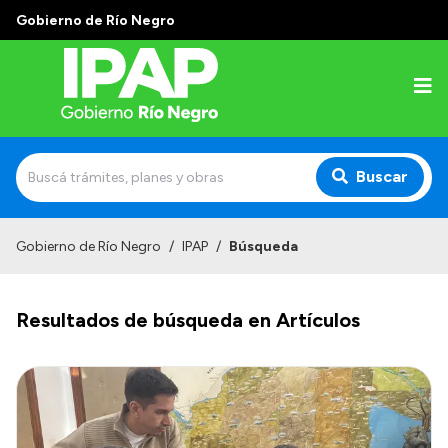
Gobierno de Río Negro
Buscar
Inicio
Gobierno de Río Negro
/
IPAP
/
Búsqueda
Institucional
Resultados de búsqueda en Artículos
El IPAP
Autoridades
Alumnos
Docentes y Capacitadores