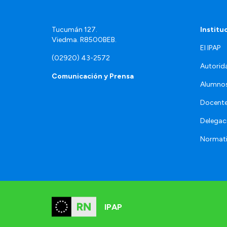
Tucumán 127.
Institu
Viedma. R8500BEB.
El IPAP
(02920) 43-2572
Autorid
Comunicación y Prensa
Alumno
Docente
Delegac
Normat
IPAP