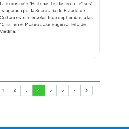
La exposición “Historias tejidas en telar” será
inaugurada por la Secretaría de Estado de
Cultura este miércoles 6 de septiembre, a las
10 hs., en el Museo José Eugenio Tello de
Viedma.
1
2
3
4
5
6
7
ior
Siguiente