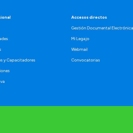
cional
Accesos directos
Gestión Documental Electrónic
ades
Mi Legajo
s
Webmail
s y Capacitadores
Convocatorias
iones
iva