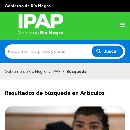
Gobierno de Río Negro
Buscar
Inicio
Gobierno de Río Negro
/
IPAP
/
Búsqueda
Institucional
Resultados de búsqueda en Artículos
El IPAP
Autoridades
Alumnos
Docentes y Capacitadores